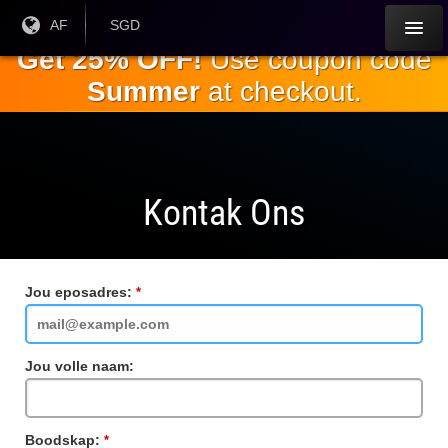
Slaan oor
Huidige
AF
Huidige
SGD
taal:
geldeenheid:
na die
Get 25% OFF!
Use coupon code
hoofinhoud
Summer
at checkout.
Kontak Ons
Jou eposadres:
Vereiste
veld
Jou volle naam:
Boodskap:
Vereiste